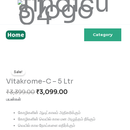
Skip
to
content
Home
Category
Original
Current
Vitakrome-
price
price
Sale!
C
was:
is:
-
Vitakrome-C – 5 Ltr
₹3,399.00.
₹3,099.00.
5
₹
3,399.00
₹
3,099.00
Ltr
quantity
பயன்கள்
கோழிகளின் ஆயுட்காலம் அதிகரிக்கும்
கோழிகளின் வெயில் கால மன அழுத்தம் நீங்கும்
வெயில் கால நோய்களை எதிர்க்கும்