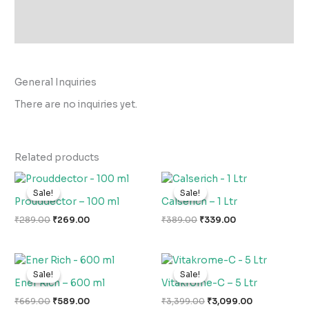
Store Policies
Inquiries
General Inquiries
There are no inquiries yet.
Related products
Original
Current
Original
Current
price
price
price
price
Sale!
Sale!
Sale!
Sale!
was:
is:
was:
is:
Prouddector – 100 ml
Calserich – 1 Ltr
₹289.00.
₹269.00.
₹389.00.
₹339.00.
₹
289.00
₹
269.00
₹
389.00
₹
339.00
Original
Current
Original
Current
price
price
price
price
Sale!
Sale!
Sale!
Sale!
was:
is:
was:
is:
Ener Rich – 600 ml
Vitakrome-C – 5 Ltr
₹669.00.
₹589.00.
₹3,399.00.
₹3,099.00.
₹
669.00
₹
589.00
₹
3,399.00
₹
3,099.00