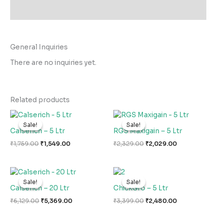
Inquiries
General Inquiries
There are no inquiries yet.
Related products
Original
Current
Original
Current
price
price
price
price
Sale!
Sale!
Sale!
Sale!
was:
is:
was:
is:
Calserich – 5 Ltr
RGS Maxigain – 5 Ltr
₹1,759.00.
₹1,549.00.
₹2,329.00.
₹2,029.00.
₹
1,759.00
₹
1,549.00
₹
2,329.00
₹
2,029.00
Original
Current
Original
Current
price
price
price
price
Sale!
Sale!
Sale!
Sale!
was:
is:
was:
is:
Calserich – 20 Ltr
ChickGro – 5 Ltr
₹6,129.00.
₹5,369.00.
₹3,399.00.
₹2,480.00.
₹
6,129.00
₹
5,369.00
₹
3,399.00
₹
2,480.00