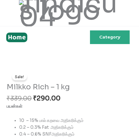
Skip
to
content
Home
Category
Original
Current
Milkko
price
price
Sale!
Rich
was:
is:
-
Milkko Rich – 1 kg
₹339.00.
₹290.00.
1
₹
339.00
₹
290.00
kg
quantity
பயன்கள்
10 – 15% பால் கறவை அதிகரிக்கும்
0.2 – 0.3% Fat அதிகரிக்கும்
0.4 – 0.6% SNFஅதிகரிக்கும்