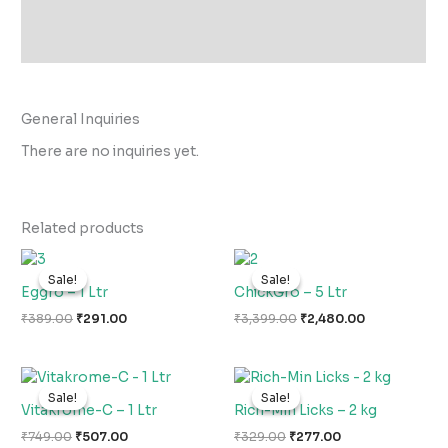
Store Policies
Inquiries
General Inquiries
There are no inquiries yet.
Related products
Original
Current
Original
Current
price
price
price
price
Sale!
Sale!
Sale!
Sale!
was:
is:
was:
is:
Eggro – 1 Ltr
ChickGro – 5 Ltr
₹389.00.
₹291.00.
₹3,399.00.
₹2,480.00.
₹
389.00
₹
291.00
₹
3,399.00
₹
2,480.00
Original
Current
Original
Current
price
price
price
price
Sale!
Sale!
Sale!
Sale!
was:
is:
was:
is:
Vitakrome-C – 1 Ltr
Rich-Min Licks – 2 kg
₹749.00.
₹507.00.
₹329.00.
₹277.00.
₹
749.00
₹
507.00
₹
329.00
₹
277.00