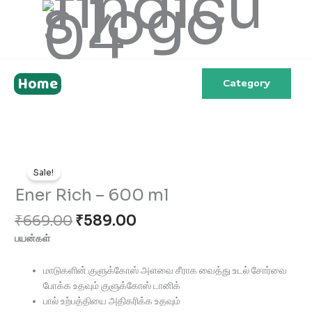
Skip
to
content
Home
Category
Original
Current
Ener
price
price
Sale!
Rich
was:
is:
-
Ener Rich – 600 ml
₹669.00.
₹589.00.
600
₹
669.00
₹
589.00
ml
quantity
பயன்கள்
மாடுகளின் குளுக்கோஸ் அளவை சீராக வைத்து உடல் சோர்வை
போக்க உதவும் குளுக்கோஸ் டானிக்
பால் உற்பத்தியை அதிகரிக்க உதவும்